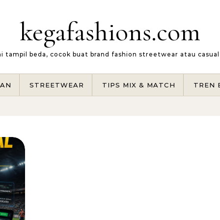
kegafashions.com
i tampil beda, cocok buat brand fashion streetwear atau casua
IAN
STREETWEAR
TIPS MIX & MATCH
TREN 