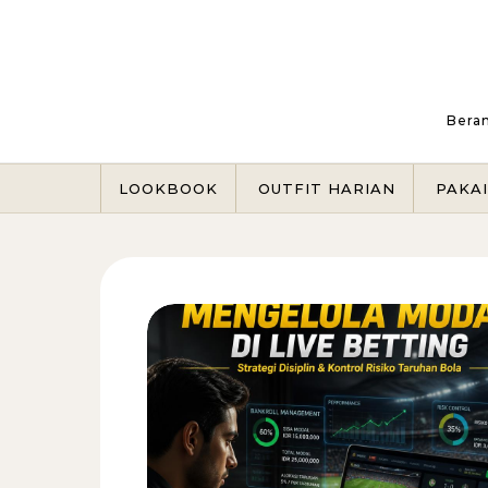
Skip to content
Beran
LOOKBOOK
OUTFIT HARIAN
PAKA