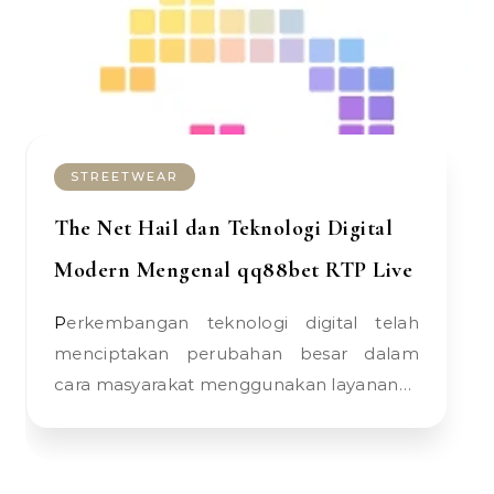
STREETWEAR
The Net Hail dan Teknologi Digital
Modern Mengenal qq88bet RTP Live
Perkembangan teknologi digital telah
menciptakan perubahan besar dalam
cara masyarakat menggunakan layanan…