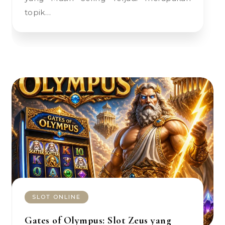
topik…
SLOT ONLINE
Gates of Olympus: Slot Zeus yang