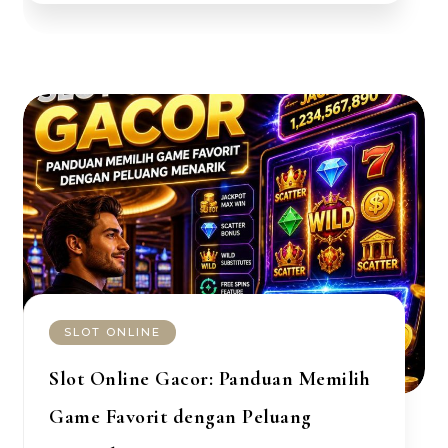
SLOT ONLINE
Slot Online Gacor: Panduan Memilih
Game Favorit dengan Peluang