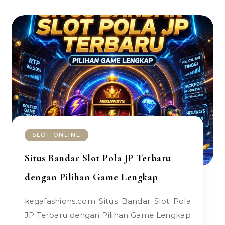
SLOT ONLINE
Situs Bandar Slot Pola JP Terbaru
dengan Pilihan Game Lengkap
kegafashions.com Situs Bandar Slot Pola
JP Terbaru dengan Pilihan Game Lengkap