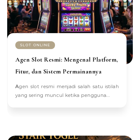
SLOT ONLINE
Agen Slot Resmi: Mengenal Platform,
Fitur, dan Sistem Permainannya
Agen slot resmi menjadi salah satu istilah
yang sering muncul ketika pengguna…