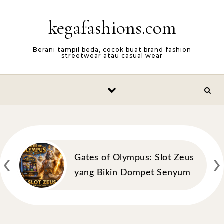
Skip to content
kegafashions.com
Berani tampil beda, cocok buat brand fashion
streetwear atau casual wear
‹
›
Gates of Olympus: Slot Zeus
yang Bikin Dompet Senyum