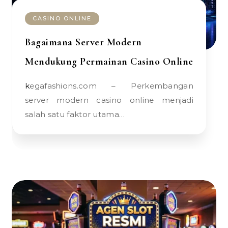
CASINO ONLINE
Bagaimana Server Modern
Mendukung Permainan Casino Online
kegafashions.com – Perkembangan
server modern casino online menjadi
salah satu faktor utama…