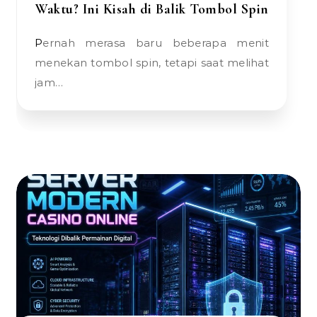
Waktu? Ini Kisah di Balik Tombol Spin
Pernah merasa baru beberapa menit
menekan tombol spin, tetapi saat melihat
jam…