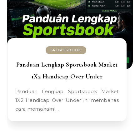
SPORTSBOOK
Panduan Lengkap Sportsbook Market
1X2 Handicap Over Under
Panduan Lengkap Sportsbook Market
1X2 Handicap Over Under ini membahas
cara memahami…