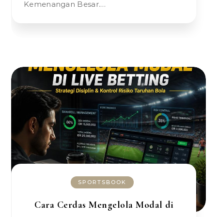
Kemenangan Besar.…
SPORTSBOOK
Cara Cerdas Mengelola Modal di