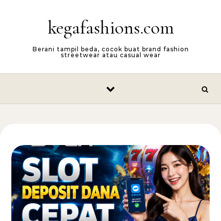
Skip to content
kegafashions.com
Berani tampil beda, cocok buat brand fashion
streetwear atau casual wear