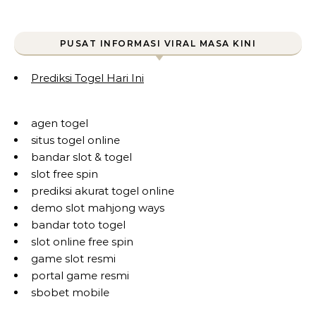
PUSAT INFORMASI VIRAL MASA KINI
Prediksi Togel Hari Ini
agen togel
situs togel online
bandar slot & togel
slot free spin
prediksi akurat togel online
demo slot mahjong ways
bandar toto togel
slot online free spin
game slot resmi
portal game resmi
sbobet mobile