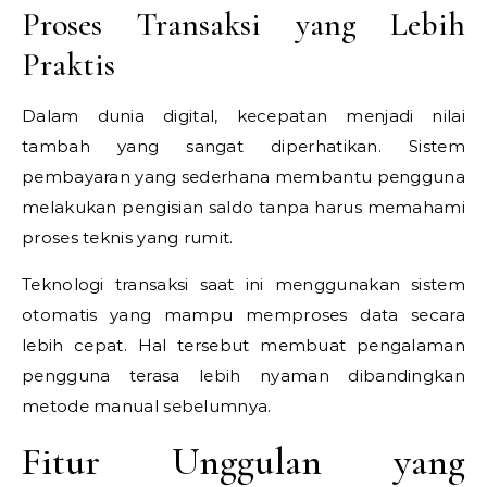
Proses Transaksi yang Lebih
Praktis
Dalam dunia digital, kecepatan menjadi nilai
tambah yang sangat diperhatikan. Sistem
pembayaran yang sederhana membantu pengguna
melakukan pengisian saldo tanpa harus memahami
proses teknis yang rumit.
Teknologi transaksi saat ini menggunakan sistem
otomatis yang mampu memproses data secara
lebih cepat. Hal tersebut membuat pengalaman
pengguna terasa lebih nyaman dibandingkan
metode manual sebelumnya.
Fitur Unggulan yang