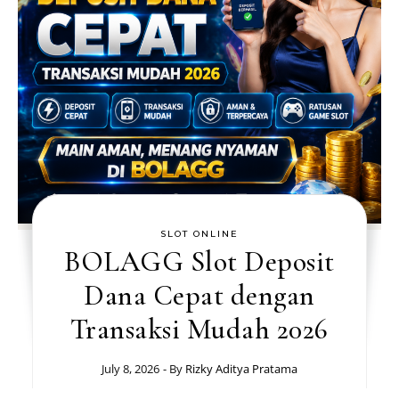
SLOT ONLINE
BOLAGG Slot Deposit
Dana Cepat dengan
Transaksi Mudah 2026
July 8, 2026
- By
Rizky Aditya Pratama