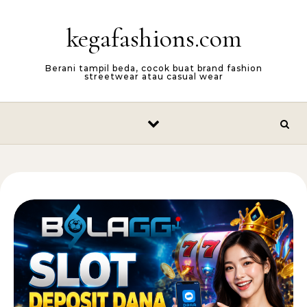
Skip to content
kegafashions.com
Berani tampil beda, cocok buat brand fashion
streetwear atau casual wear