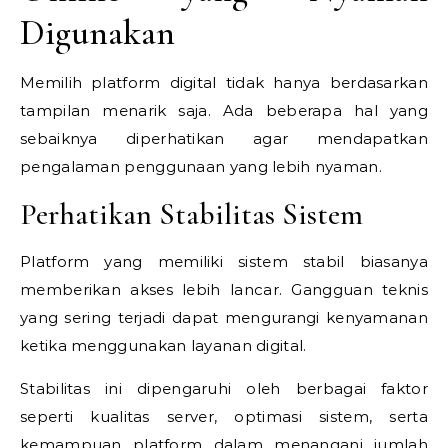
Digunakan
Memilih platform digital tidak hanya berdasarkan
tampilan menarik saja. Ada beberapa hal yang
sebaiknya diperhatikan agar mendapatkan
pengalaman penggunaan yang lebih nyaman.
Perhatikan Stabilitas Sistem
Platform yang memiliki sistem stabil biasanya
memberikan akses lebih lancar. Gangguan teknis
yang sering terjadi dapat mengurangi kenyamanan
ketika menggunakan layanan digital.
Stabilitas ini dipengaruhi oleh berbagai faktor
seperti kualitas server, optimasi sistem, serta
kemampuan platform dalam menangani jumlah