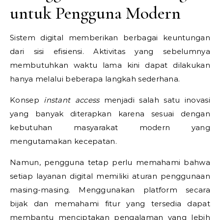
untuk Pengguna Modern
Sistem digital memberikan berbagai keuntungan
dari sisi efisiensi. Aktivitas yang sebelumnya
membutuhkan waktu lama kini dapat dilakukan
hanya melalui beberapa langkah sederhana.
Konsep
instant access
menjadi salah satu inovasi
yang banyak diterapkan karena sesuai dengan
kebutuhan masyarakat modern yang
mengutamakan kecepatan.
Namun, pengguna tetap perlu memahami bahwa
setiap layanan digital memiliki aturan penggunaan
masing-masing. Menggunakan platform secara
bijak dan memahami fitur yang tersedia dapat
membantu menciptakan pengalaman yang lebih