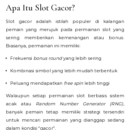
Apa Itu Slot Gacor?
Slot gacor adalah istilah populer di kalangan
pemain yang merujuk pada permainan slot yang
sering memberikan kemenangan atau bonus.
Biasanya, permainan ini memiliki:
Frekuensi
bonus round
yang lebih sering
Kombinasi simbol yang lebih mudah terbentuk
Peluang mendapatkan
free spin
lebih tinggi
Walaupun setiap permainan slot berbasis sistem
acak atau
Random Number Generator (RNG)
,
banyak pemain tetap memiliki strategi tersendiri
untuk mencari permainan yang dianggap sedang
dalam kondisi “gacor”.