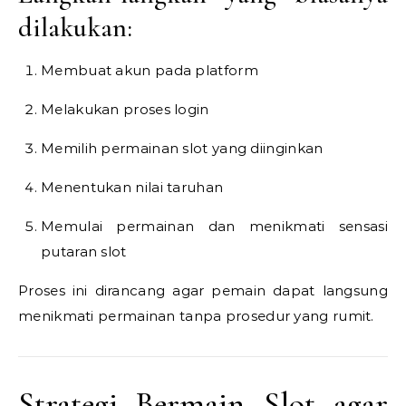
dilakukan:
Membuat akun pada platform
Melakukan proses login
Memilih permainan slot yang diinginkan
Menentukan nilai taruhan
Memulai permainan dan menikmati sensasi
putaran slot
Proses ini dirancang agar pemain dapat langsung
menikmati permainan tanpa prosedur yang rumit.
Strategi Bermain Slot agar