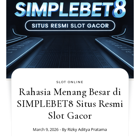
SLOT ONLINE
Rahasia Menang Besar di
SIMPLEBET8 Situs Resmi
Slot Gacor
March 9, 2026
- By
Rizky Aditya Pratama