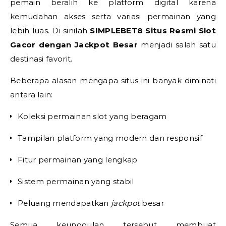
pemain beralih ke platform digital karena
kemudahan akses serta variasi permainan yang
lebih luas. Di sinilah
SIMPLEBET8 Situs Resmi Slot
Gacor dengan Jackpot Besar
menjadi salah satu
destinasi favorit.
Beberapa alasan mengapa situs ini banyak diminati
antara lain:
Koleksi permainan slot yang beragam
Tampilan platform yang modern dan responsif
Fitur permainan yang lengkap
Sistem permainan yang stabil
Peluang mendapatkan
jackpot
besar
Semua keunggulan tersebut membuat