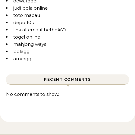
dewatogel
judi bola online
toto macau
depo 10k
link alternatif bethoki77
togel online
mahjong ways
bolagg
amergg
RECENT COMMENTS
No comments to show.