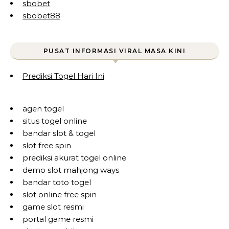
sbobet
sbobet88
PUSAT INFORMASI VIRAL MASA KINI
Prediksi Togel Hari Ini
agen togel
situs togel online
bandar slot & togel
slot free spin
prediksi akurat togel online
demo slot mahjong ways
bandar toto togel
slot online free spin
game slot resmi
portal game resmi