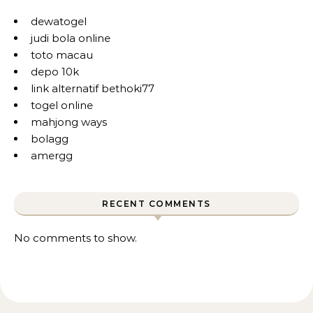
dewatogel
judi bola online
toto macau
depo 10k
link alternatif bethoki77
togel online
mahjong ways
bolagg
amergg
RECENT COMMENTS
No comments to show.