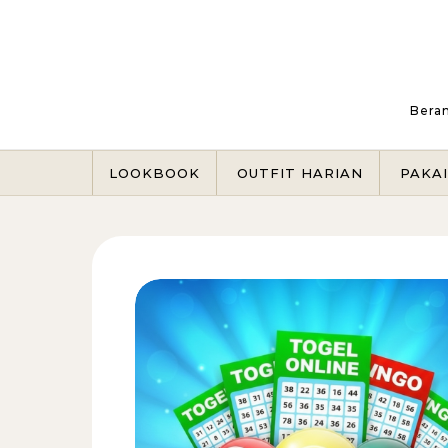
Skip to content
Beran
LOOKBOOK
OUTFIT HARIAN
PAKA