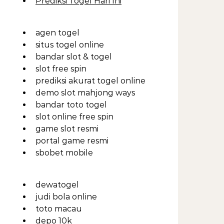
Prediksi Togel Hari Ini
agen togel
situs togel online
bandar slot & togel
slot free spin
prediksi akurat togel online
demo slot mahjong ways
bandar toto togel
slot online free spin
game slot resmi
portal game resmi
sbobet mobile
dewatogel
judi bola online
toto macau
depo 10k