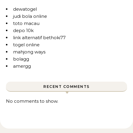
dewatogel
judi bola online
toto macau
depo 10k
link alternatif bethoki77
togel online
mahjong ways
bolagg
amergg
RECENT COMMENTS
No comments to show.