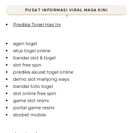
PUSAT INFORMASI VIRAL MASA KINI
Prediksi Togel Hari Ini
agen togel
situs togel online
bandar slot & togel
slot free spin
prediksi akurat togel online
demo slot mahjong ways
bandar toto togel
slot online free spin
game slot resmi
portal game resmi
sbobet mobile