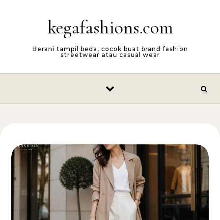
Skip to content
kegafashions.com
Berani tampil beda, cocok buat brand fashion
streetwear atau casual wear