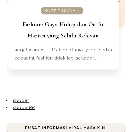
OUTFIT HARIAN
Fashion: Gaya Hidup dan Outfit
Harian yang Selalu Relevan
kegafashions – Dalam dunia yang serba
cepat ini, fashion tidak lagi sekadar…
sbobet
sbobet88
PUSAT INFORMASI VIRAL MASA KINI