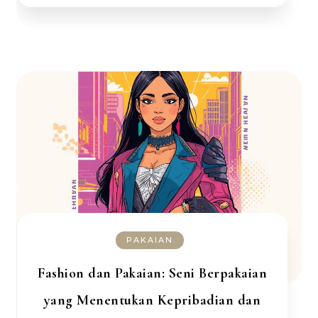
PAKAIAN
Fashion dan Pakaian: Seni Berpakaian
yang Menentukan Kepribadian dan