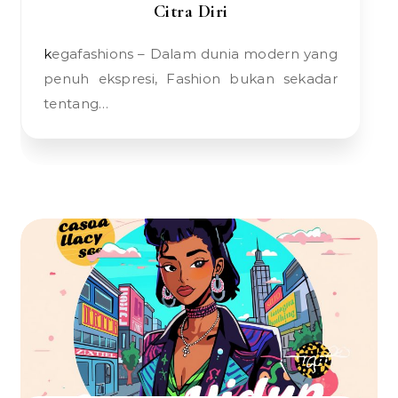
Citra Diri
kegafashions – Dalam dunia modern yang
penuh ekspresi, Fashion bukan sekadar
tentang…