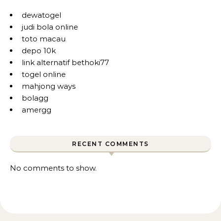
dewatogel
judi bola online
toto macau
depo 10k
link alternatif bethoki77
togel online
mahjong ways
bolagg
amergg
RECENT COMMENTS
No comments to show.