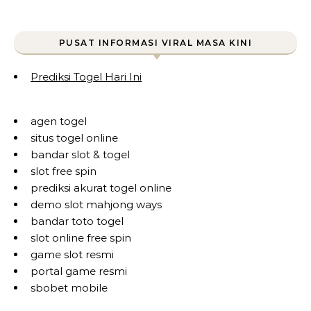
PUSAT INFORMASI VIRAL MASA KINI
Prediksi Togel Hari Ini
agen togel
situs togel online
bandar slot & togel
slot free spin
prediksi akurat togel online
demo slot mahjong ways
bandar toto togel
slot online free spin
game slot resmi
portal game resmi
sbobet mobile