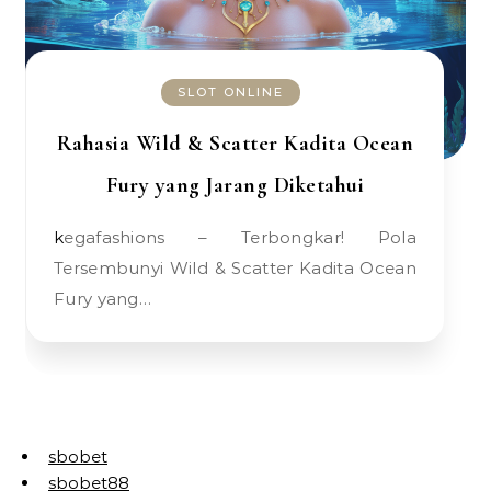
SLOT ONLINE
Rahasia Wild & Scatter Kadita Ocean
Fury yang Jarang Diketahui
kegafashions – Terbongkar! Pola
Tersembunyi Wild & Scatter Kadita Ocean
Fury yang…
sbobet
sbobet88