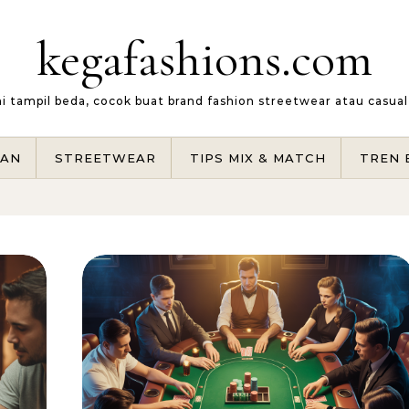
kegafashions.com
i tampil beda, cocok buat brand fashion streetwear atau casua
IAN
STREETWEAR
TIPS MIX & MATCH
TREN 