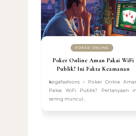
POKER ONLINE
Poker Online Aman Pakai WiFi
Publik? Ini Fakta Keamanan
kegafashions – Poker Online Aman
Pakai WiFi Publik? Pertanyaan in
sering muncul…