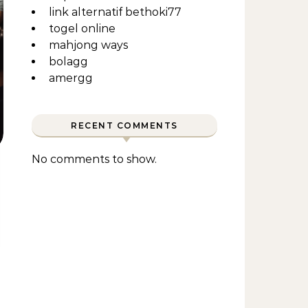
link alternatif bethoki77
togel online
mahjong ways
bolagg
amergg
RECENT COMMENTS
No comments to show.