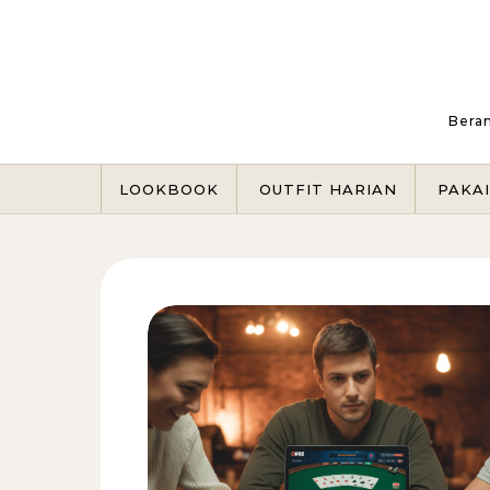
Skip to content
Beran
LOOKBOOK
OUTFIT HARIAN
PAKA