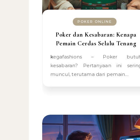
POKER ONLINE
Poker dan Kesabaran: Kenapa
Pemain Cerdas Selalu Tenang
kegafashions – Poker butuh
kesabaran? Pertanyaan ini serin
muncul, terutama dari pemain…