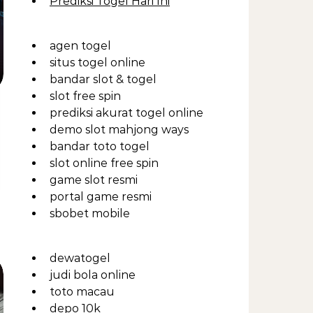
Prediksi Togel Hari Ini
agen togel
situs togel online
bandar slot & togel
slot free spin
prediksi akurat togel online
demo slot mahjong ways
bandar toto togel
slot online free spin
game slot resmi
portal game resmi
sbobet mobile
dewatogel
judi bola online
toto macau
depo 10k