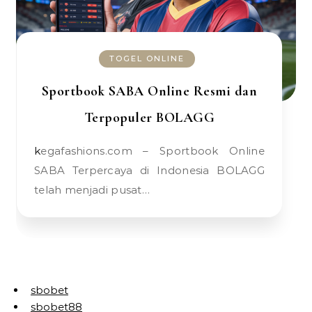
TOGEL ONLINE
Sportbook SABA Online Resmi dan
Terpopuler BOLAGG
kegafashions.com – Sportbook Online
SABA Terpercaya di Indonesia BOLAGG
telah menjadi pusat…
sbobet
sbobet88