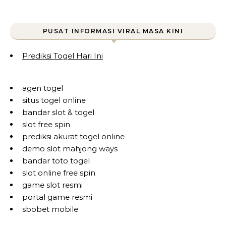
PUSAT INFORMASI VIRAL MASA KINI
Prediksi Togel Hari Ini
agen togel
situs togel online
bandar slot & togel
slot free spin
prediksi akurat togel online
demo slot mahjong ways
bandar toto togel
slot online free spin
game slot resmi
portal game resmi
sbobet mobile