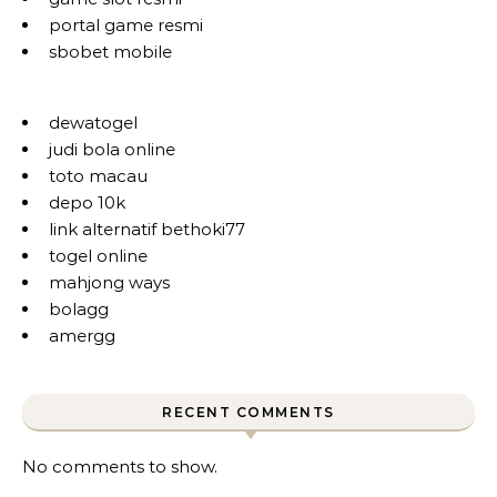
portal game resmi
sbobet mobile
dewatogel
judi bola online
toto macau
depo 10k
link alternatif bethoki77
togel online
mahjong ways
bolagg
amergg
RECENT COMMENTS
No comments to show.