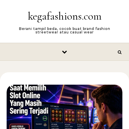
Skip to content
kegafashions.com
Berani tampil beda, cocok buat brand fashion
streetwear atau casual wear