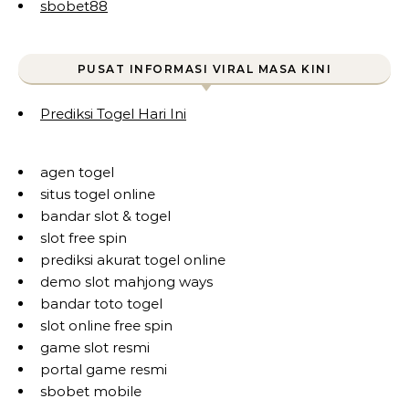
sbobet88
PUSAT INFORMASI VIRAL MASA KINI
Prediksi Togel Hari Ini
agen togel
situs togel online
bandar slot & togel
slot free spin
prediksi akurat togel online
demo slot mahjong ways
bandar toto togel
slot online free spin
game slot resmi
portal game resmi
sbobet mobile