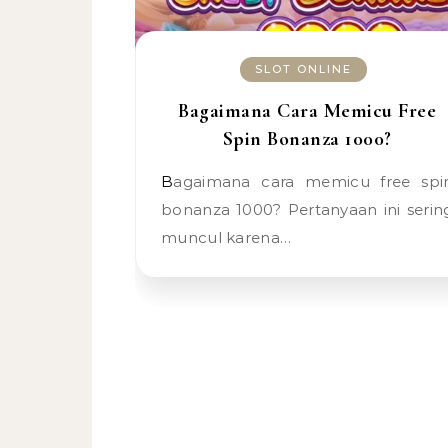
SLOT ONLINE
Bagaimana Cara Memicu Free
Spin Bonanza 1000?
Bagaimana cara memicu free spin
bonanza 1000? Pertanyaan ini serin
muncul karena…