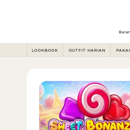
Skip to content
Beran
LOOKBOOK
OUTFIT HARIAN
PAKA