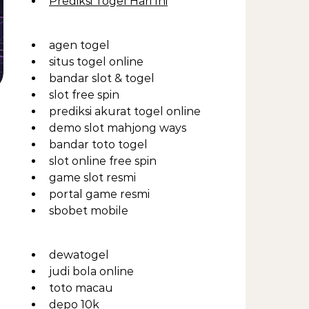
Prediksi Togel Hari Ini
agen togel
situs togel online
bandar slot & togel
slot free spin
prediksi akurat togel online
demo slot mahjong ways
bandar toto togel
slot online free spin
game slot resmi
portal game resmi
sbobet mobile
dewatogel
judi bola online
toto macau
depo 10k