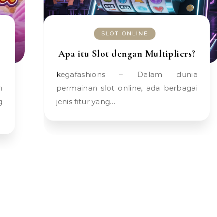
SLOT ONLINE
Apa itu Slot dengan Multipliers?
kegafashions – Dalam dunia
permainan slot online, ada berbagai
g
jenis fitur yang…