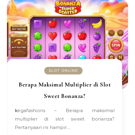
SLOT ONLINE
Berapa Maksimal Multiplier di Slot
Sweet Bonanza?
kegafashions – Berapa maksimal
multiplier di slot sweet bonanza?
Pertanyaan ini hampir…