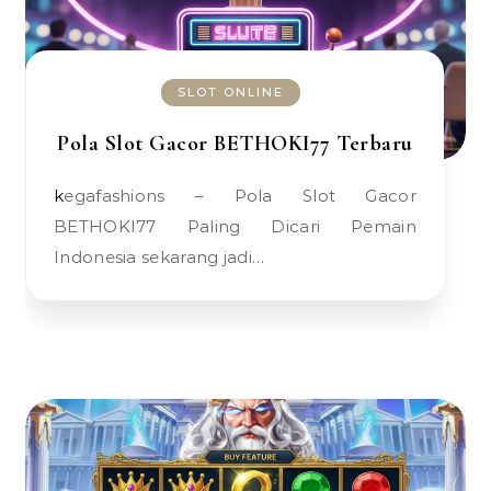
SLOT ONLINE
Pola Slot Gacor BETHOKI77 Terbaru
kegafashions – Pola Slot Gacor
BETHOKI77 Paling Dicari Pemain
Indonesia sekarang jadi…