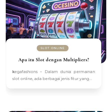
SLOT ONLINE
Apa itu Slot dengan Multipliers?
kegafashions – Dalam dunia permainan
slot online, ada berbagai jenis fitur yang…