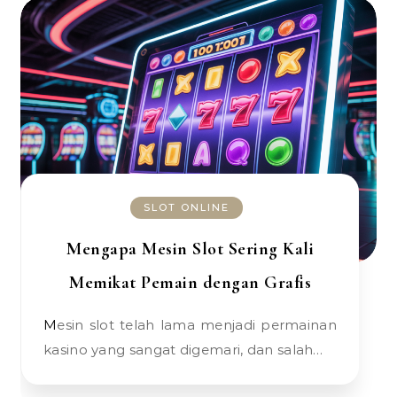
SLOT ONLINE
Mengapa Mesin Slot Sering Kali
Memikat Pemain dengan Grafis
Mesin slot telah lama menjadi permainan
kasino yang sangat digemari, dan salah…