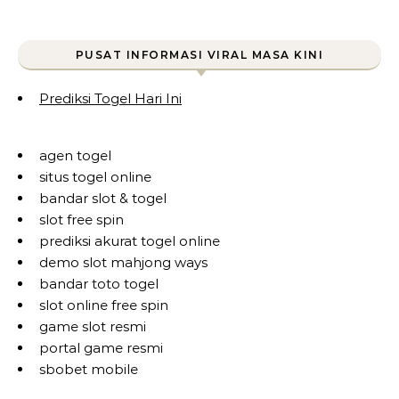
PUSAT INFORMASI VIRAL MASA KINI
Prediksi Togel Hari Ini
agen togel
situs togel online
bandar slot & togel
slot free spin
prediksi akurat togel online
demo slot mahjong ways
bandar toto togel
slot online free spin
game slot resmi
portal game resmi
sbobet mobile