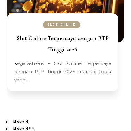
SLOT ONLINE
Slot Online Terpercaya dengan RTP
Tinggi 2026
kegafashions – Slot Online Terpercaya
dengan RTP Tinggi 2026 menjadi topik
yang…
sbobet
sbobet88