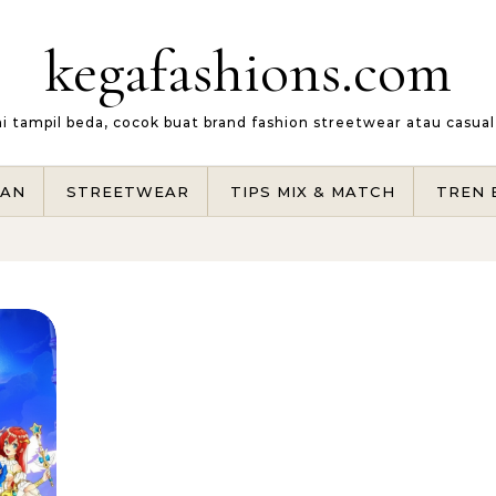
kegafashions.com
i tampil beda, cocok buat brand fashion streetwear atau casua
IAN
STREETWEAR
TIPS MIX & MATCH
TREN 