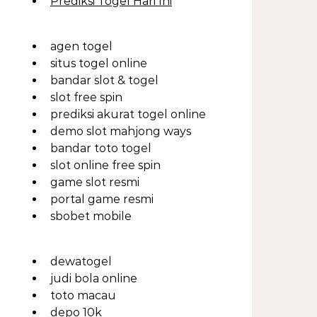
Prediksi Togel Hari Ini
agen togel
situs togel online
bandar slot & togel
slot free spin
prediksi akurat togel online
demo slot mahjong ways
bandar toto togel
slot online free spin
game slot resmi
portal game resmi
sbobet mobile
dewatogel
judi bola online
toto macau
depo 10k