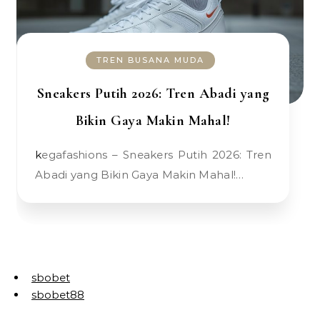
TREN BUSANA MUDA
Sneakers Putih 2026: Tren Abadi yang
Bikin Gaya Makin Mahal!
kegafashions – Sneakers Putih 2026: Tren
Abadi yang Bikin Gaya Makin Mahal!…
sbobet
sbobet88