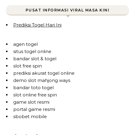
PUSAT INFORMASI VIRAL MASA KINI
Prediksi Togel Hari Ini
agen togel
situs togel online
bandar slot & togel
slot free spin
prediksi akurat togel online
demo slot mahjong ways
bandar toto togel
slot online free spin
game slot resmi
portal game resmi
sbobet mobile