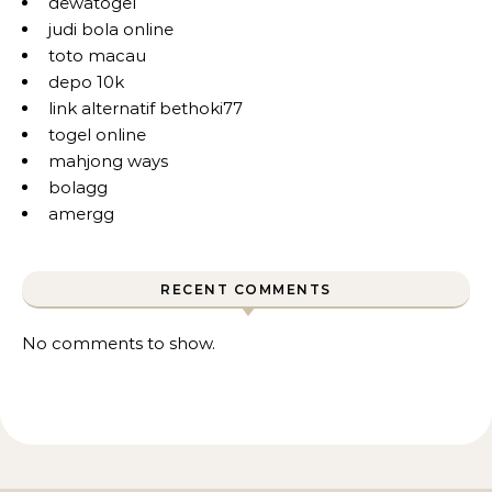
dewatogel
judi bola online
toto macau
depo 10k
link alternatif bethoki77
togel online
mahjong ways
bolagg
amergg
RECENT COMMENTS
No comments to show.