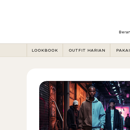
Skip to content
Beran
LOOKBOOK
OUTFIT HARIAN
PAKA