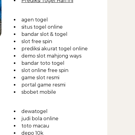
Prediksi Togel Hari Ini
agen togel
situs togel online
bandar slot & togel
slot free spin
prediksi akurat togel online
demo slot mahjong ways
bandar toto togel
slot online free spin
game slot resmi
portal game resmi
sbobet mobile
dewatogel
judi bola online
toto macau
depo 10k