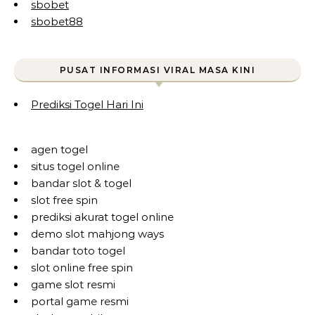
sbobet
sbobet88
PUSAT INFORMASI VIRAL MASA KINI
Prediksi Togel Hari Ini
agen togel
situs togel online
bandar slot & togel
slot free spin
prediksi akurat togel online
demo slot mahjong ways
bandar toto togel
slot online free spin
game slot resmi
portal game resmi