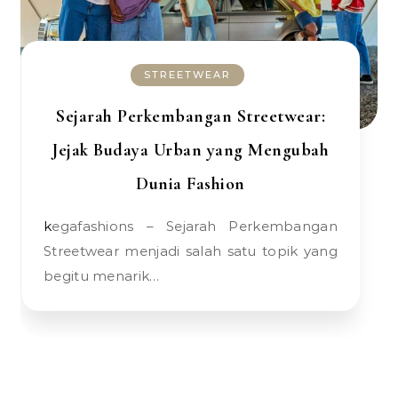
STREETWEAR
Sejarah Perkembangan Streetwear:
Jejak Budaya Urban yang Mengubah
Dunia Fashion
kegafashions – Sejarah Perkembangan
Streetwear menjadi salah satu topik yang
begitu menarik…