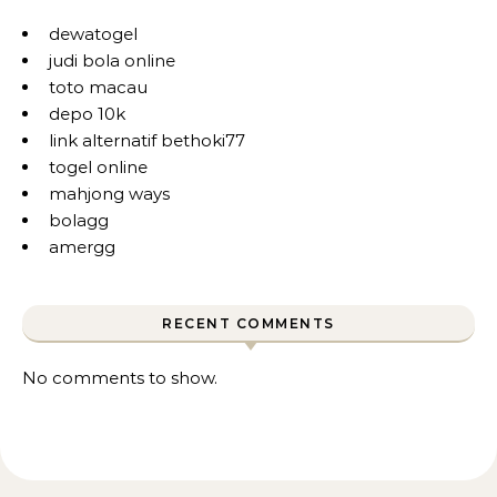
dewatogel
judi bola online
toto macau
depo 10k
link alternatif bethoki77
togel online
mahjong ways
bolagg
amergg
RECENT COMMENTS
No comments to show.