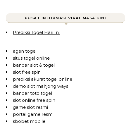
PUSAT INFORMASI VIRAL MASA KINI
Prediksi Togel Hari Ini
agen togel
situs togel online
bandar slot & togel
slot free spin
prediksi akurat togel online
demo slot mahjong ways
bandar toto togel
slot online free spin
game slot resmi
portal game resmi
sbobet mobile