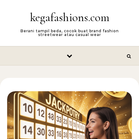
Skip to content
kegafashions.com
Berani tampil beda, cocok buat brand fashion
streetwear atau casual wear