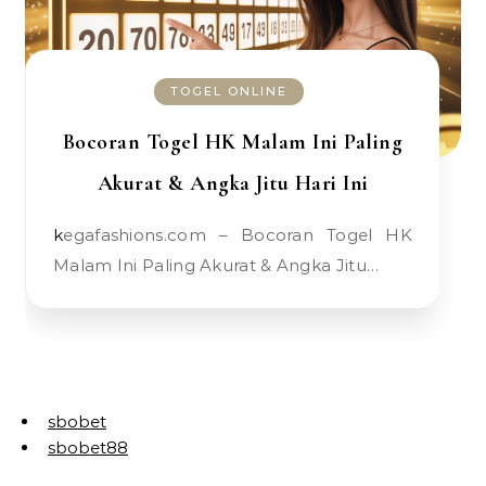
TOGEL ONLINE
Bocoran Togel HK Malam Ini Paling
Akurat & Angka Jitu Hari Ini
kegafashions.com – Bocoran Togel HK
Malam Ini Paling Akurat & Angka Jitu…
sbobet
sbobet88