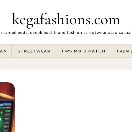
kegafashions.com
i tampil beda, cocok buat brand fashion streetwear atau casua
IAN
STREETWEAR
TIPS MIX & MATCH
TREN 