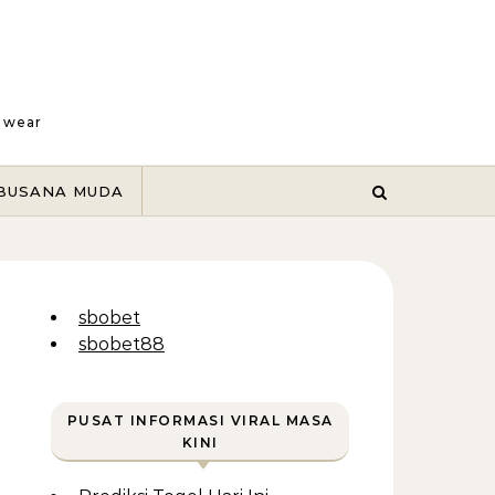
l wear
BUSANA MUDA
sbobet
sbobet88
PUSAT INFORMASI VIRAL MASA
KINI