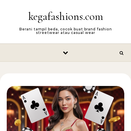
Skip to content
kegafashions.com
Berani tampil beda, cocok buat brand fashion
streetwear atau casual wear