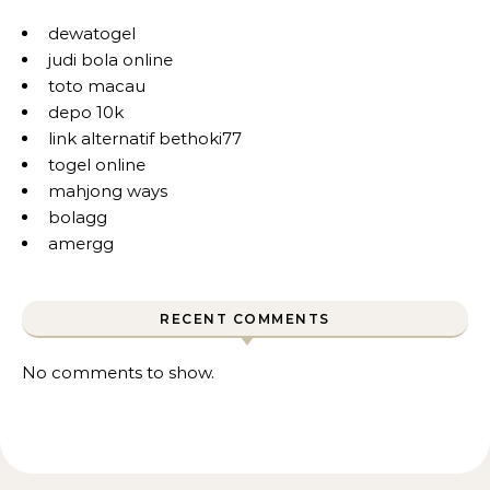
dewatogel
judi bola online
toto macau
depo 10k
link alternatif bethoki77
togel online
mahjong ways
bolagg
amergg
RECENT COMMENTS
No comments to show.