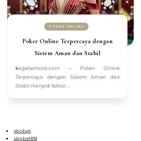
POKER ONLINE
Poker Online Terpercaya dengan
Sistem Aman dan Stabil
kegafashions.com – Poker Online
Terpercaya dengan Sistem Aman dan
Stabil menjadi faktor…
sbobet
sbobet88