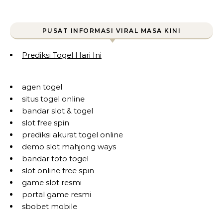
PUSAT INFORMASI VIRAL MASA KINI
Prediksi Togel Hari Ini
agen togel
situs togel online
bandar slot & togel
slot free spin
prediksi akurat togel online
demo slot mahjong ways
bandar toto togel
slot online free spin
game slot resmi
portal game resmi
sbobet mobile