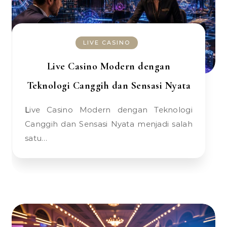
LIVE CASINO
Live Casino Modern dengan
Teknologi Canggih dan Sensasi Nyata
Live Casino Modern dengan Teknologi
Canggih dan Sensasi Nyata menjadi salah
satu…