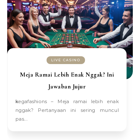
LIVE CASINO
Meja Ramai Lebih Enak Nggak? Ini
Jawaban Jujur
kegafashions – Meja ramai lebih enak
nggak? Pertanyaan ini sering muncul
pas…