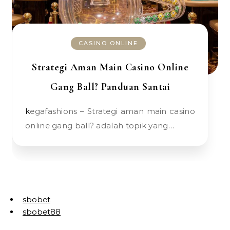
CASINO ONLINE
Strategi Aman Main Casino Online
Gang Ball? Panduan Santai
kegafashions – Strategi aman main casino
online gang ball? adalah topik yang…
sbobet
sbobet88