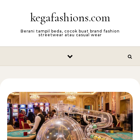
Skip to content
kegafashions.com
Berani tampil beda, cocok buat brand fashion
streetwear atau casual wear