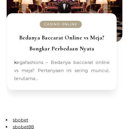
CASINO ONLINE
Bedanya Baccarat Online vs Meja?
Bongkar Perbedaan Nyata
kegafashions – Bedanya baccarat online
vs meja? Pertanyaan ini sering muncul,
terutama…
sbobet
sbobet88