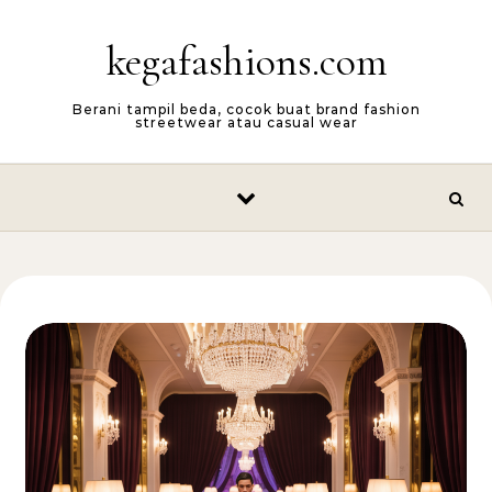
Skip to content
kegafashions.com
Berani tampil beda, cocok buat brand fashion
streetwear atau casual wear