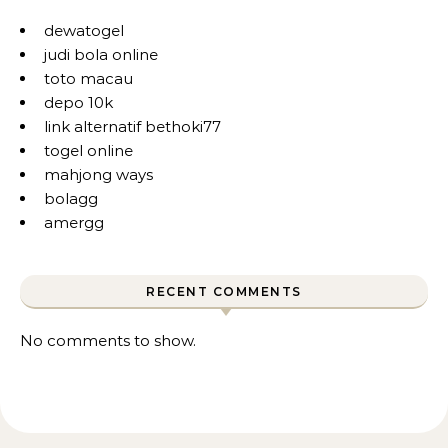
dewatogel
judi bola online
toto macau
depo 10k
link alternatif bethoki77
togel online
mahjong ways
bolagg
amergg
RECENT COMMENTS
No comments to show.