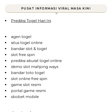
PUSAT INFORMASI VIRAL MASA KINI
Prediksi Togel Hari Ini
agen togel
situs togel online
bandar slot & togel
slot free spin
prediksi akurat togel online
demo slot mahjong ways
bandar toto togel
slot online free spin
game slot resmi
portal game resmi
sbobet mobile