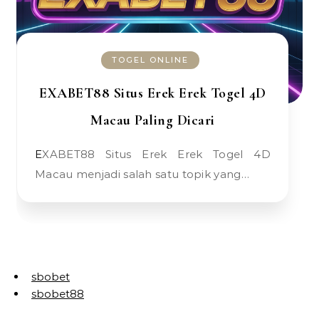
TOGEL ONLINE
EXABET88 Situs Erek Erek Togel 4D
Macau Paling Dicari
EXABET88 Situs Erek Erek Togel 4D
Macau menjadi salah satu topik yang…
sbobet
sbobet88