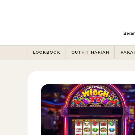
Skip to content
Beran
LOOKBOOK
OUTFIT HARIAN
PAKA