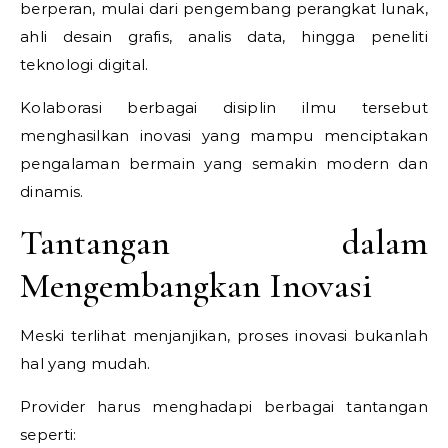
berperan, mulai dari pengembang perangkat lunak,
ahli desain grafis, analis data, hingga peneliti
teknologi digital.
Kolaborasi berbagai disiplin ilmu tersebut
menghasilkan inovasi yang mampu menciptakan
pengalaman bermain yang semakin modern dan
dinamis.
Tantangan dalam
Mengembangkan Inovasi
Meski terlihat menjanjikan, proses inovasi bukanlah
hal yang mudah.
Provider harus menghadapi berbagai tantangan
seperti: