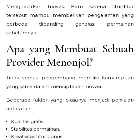
Menghadirkan Inovasi Baru karena fitur-fitur
tersebut mampu memberikan pengalaman yang
berbeda dibanding generasi permainan
sebelumnya.
Apa yang Membuat Sebuah
Provider Menonjol?
Tidak semua pengembang memiliki kemampuan
yang sama dalam menciptakan inovasi.
Beberapa faktor yang biasanya menjadi penilaian
antara lain:
Kualitas grafis.
Stabilitas permainan.
Kreativitas fitur bonus.