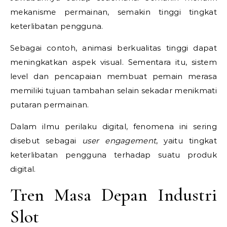
mekanisme permainan, semakin tinggi tingkat
keterlibatan pengguna.
Sebagai contoh, animasi berkualitas tinggi dapat
meningkatkan aspek visual. Sementara itu, sistem
level dan pencapaian membuat pemain merasa
memiliki tujuan tambahan selain sekadar menikmati
putaran permainan.
Dalam ilmu perilaku digital, fenomena ini sering
disebut sebagai
user engagement
, yaitu tingkat
keterlibatan pengguna terhadap suatu produk
digital.
Tren Masa Depan Industri
Slot