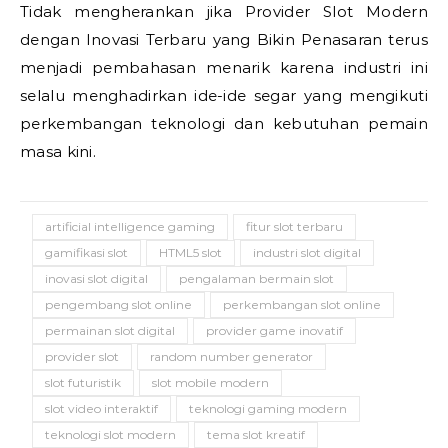
Tidak mengherankan jika Provider Slot Modern
dengan Inovasi Terbaru yang Bikin Penasaran terus
menjadi pembahasan menarik karena industri ini
selalu menghadirkan ide-ide segar yang mengikuti
perkembangan teknologi dan kebutuhan pemain
masa kini.
artificial intelligence gaming
fitur slot terbaru
gamifikasi slot
HTML5 slot
industri slot digital
inovasi slot digital
pengalaman bermain slot
pengembang slot online
perkembangan slot online
permainan slot digital
provider game inovatif
provider slot
random number generator
slot futuristik
slot mobile modern
slot video interaktif
teknologi gaming modern
teknologi slot modern
tema slot kreatif