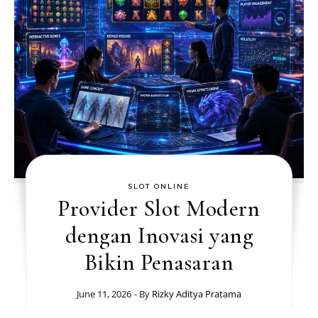
SLOT ONLINE
Provider Slot Modern
dengan Inovasi yang
Bikin Penasaran
June 11, 2026
- By
Rizky Aditya Pratama