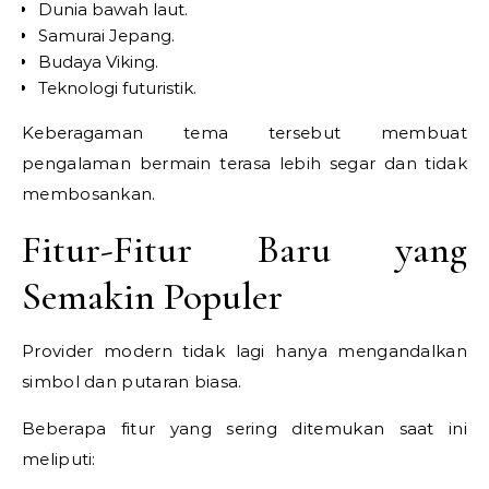
Dunia bawah laut.
Samurai Jepang.
Budaya Viking.
Teknologi futuristik.
Keberagaman tema tersebut membuat
pengalaman bermain terasa lebih segar dan tidak
membosankan.
Fitur-Fitur Baru yang
Semakin Populer
Provider modern tidak lagi hanya mengandalkan
simbol dan putaran biasa.
Beberapa fitur yang sering ditemukan saat ini
meliputi: