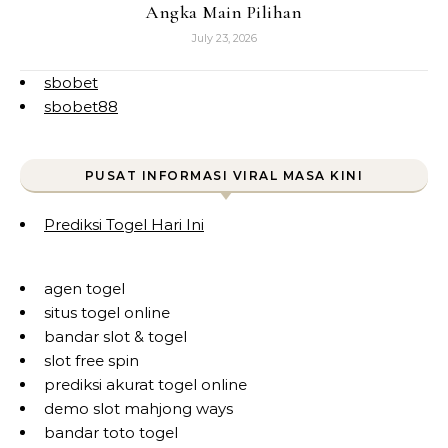
Angka Main Pilihan
July 23, 2026
sbobet
sbobet88
PUSAT INFORMASI VIRAL MASA KINI
Prediksi Togel Hari Ini
agen togel
situs togel online
bandar slot & togel
slot free spin
prediksi akurat togel online
demo slot mahjong ways
bandar toto togel