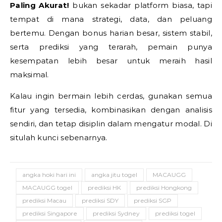
Paling Akurat!
bukan sekadar platform biasa, tapi
tempat di mana strategi, data, dan peluang
bertemu. Dengan bonus harian besar, sistem stabil,
serta prediksi yang terarah, pemain punya
kesempatan lebih besar untuk meraih hasil
maksimal.
Kalau ingin bermain lebih cerdas, gunakan semua
fitur yang tersedia, kombinasikan dengan analisis
sendiri, dan tetap disiplin dalam mengatur modal. Di
situlah kunci sebenarnya.
angka hoki hari ini
angka jitu togel
MACAUGG
MACAUGG togel
prediksi HK
prediksi Hongkong
prediksi Macau
prediksi SDY
prediksi SGP
prediksi Singapore
prediksi Sydney
prediksi togel