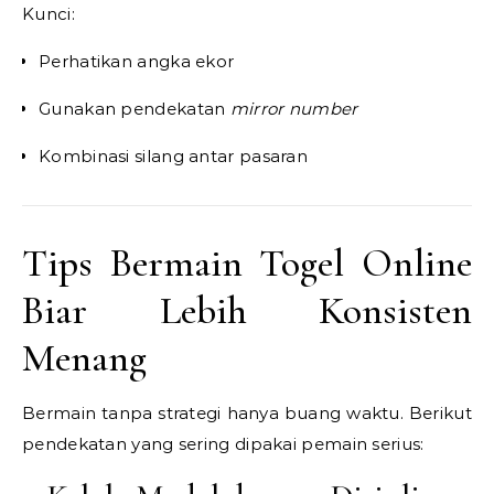
Kunci:
Perhatikan angka ekor
Gunakan pendekatan
mirror number
Kombinasi silang antar pasaran
Tips Bermain Togel Online
Biar Lebih Konsisten
Menang
Bermain tanpa strategi hanya buang waktu. Berikut
pendekatan yang sering dipakai pemain serius: