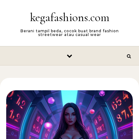
Skip to content
kegafashions.com
Berani tampil beda, cocok buat brand fashion
streetwear atau casual wear