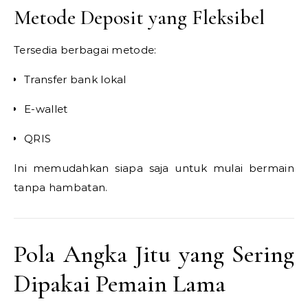
Metode Deposit yang Fleksibel
Tersedia berbagai metode:
Transfer bank lokal
E-wallet
QRIS
Ini memudahkan siapa saja untuk mulai bermain
tanpa hambatan.
Pola Angka Jitu yang Sering
Dipakai Pemain Lama