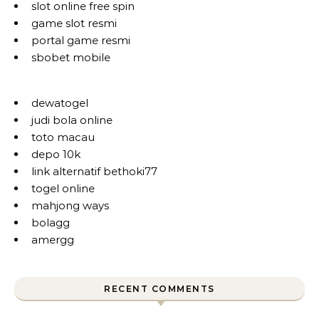
slot online free spin
game slot resmi
portal game resmi
sbobet mobile
dewatogel
judi bola online
toto macau
depo 10k
link alternatif bethoki77
togel online
mahjong ways
bolagg
amergg
RECENT COMMENTS