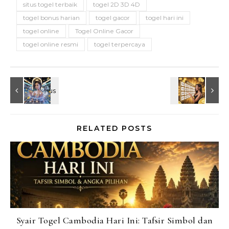
situs togel terbaik
togel 2D 3D 4D
togel bonus harian
togel gacor
togel hari ini
togel online
Togel Online Gacor
togel online resmi
togel terpercaya
RELATED POSTS
Syair Togel Cambodia Hari Ini: Tafsir Simbol dan