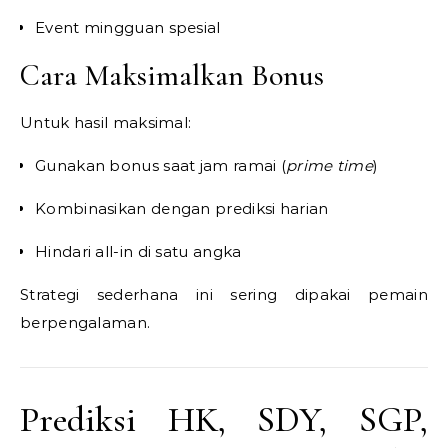
Event mingguan spesial
Cara Maksimalkan Bonus
Untuk hasil maksimal:
Gunakan bonus saat jam ramai (
prime time
)
Kombinasikan dengan prediksi harian
Hindari all-in di satu angka
Strategi sederhana ini sering dipakai pemain
berpengalaman.
Prediksi HK, SDY, SGP,