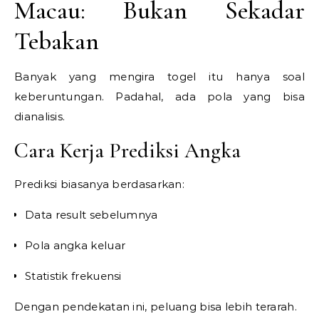
Macau: Bukan Sekadar
Tebakan
Banyak yang mengira togel itu hanya soal
keberuntungan. Padahal, ada pola yang bisa
dianalisis.
Cara Kerja Prediksi Angka
Prediksi biasanya berdasarkan:
Data result sebelumnya
Pola angka keluar
Statistik frekuensi
Dengan pendekatan ini, peluang bisa lebih terarah.