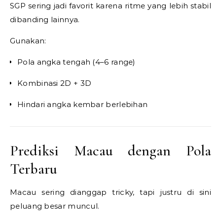
SGP sering jadi favorit karena ritme yang lebih stabil
dibanding lainnya.
Gunakan:
Pola angka tengah (4–6 range)
Kombinasi 2D + 3D
Hindari angka kembar berlebihan
Prediksi Macau dengan Pola
Terbaru
Macau sering dianggap tricky, tapi justru di sini
peluang besar muncul.