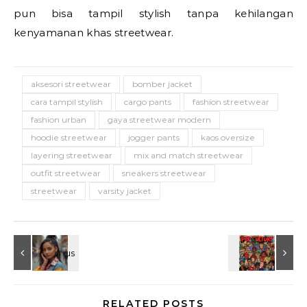
pun bisa tampil stylish tanpa kehilangan
kenyamanan khas streetwear.
aksesori streetwear
bomber jacket
cara tampil stylish
cargo pants
fashion streetwear
fashion urban
gaya streetwear modern
hoodie streetwear
jogger pants
kaos oversize
layering streetwear
mix and match streetwear
outfit streetwear
sneakers streetwear
streetwear
varsity jacket
RELATED POSTS