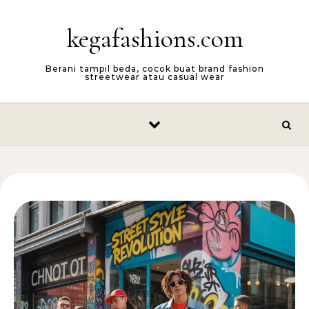
Skip to content
kegafashions.com
Berani tampil beda, cocok buat brand fashion
streetwear atau casual wear